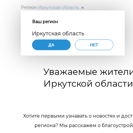
Регион
Иркутская область
Ваш регион
Согл
ПОЛ
Иркутская область
перс
Авт
ДА
НЕТ
орга
Нажимая
согласие
порядке,
цифр
Уважаемые жител
по разви
коммуни
обще
Иркутской области
организа
119770001
комм
муниципа
pdn@dial
отн
сайте
htt
требован
пер
Хотите первыми узнавать о новостях и дос
персонал
региона? Мы расскажем о благоустрой
Цели 
1. Об